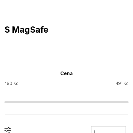
Přejít
na
obsah
S MagSafe
Cena
490
Kč
491
Kč