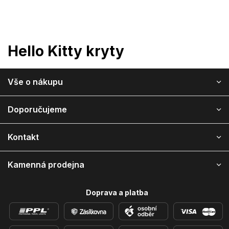
Přejít
na
obsah
Hello Kitty kryty
Z
Vše o nákupu
á
p
a
Doporučujeme
t
í
Kontakt
Kamenná prodejna
Doprava a platba