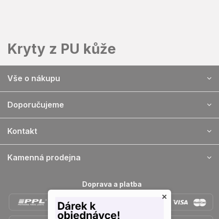
Přejít
na
obsah
Kryty z PU kůže
Z
Vše o nákupu
á
p
a
Doporučujeme
t
í
Kontakt
Kamenná prodejna
Doprava a platba
×