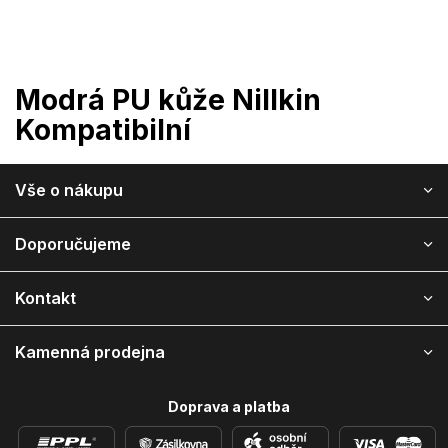
Přejít
na
obsah
Modrá PU kůže Nillkin
Kompatibilní
Z
Vše o nákupu
á
p
a
Doporučujeme
t
í
Kontakt
Kamenná prodejna
Doprava a platba