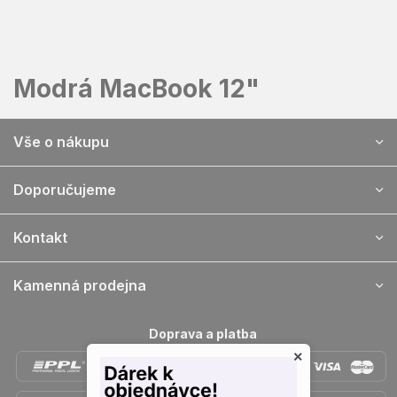
Přejít
na
obsah
Modrá MacBook 12"
Z
Vše o nákupu
á
p
a
Doporučujeme
t
í
Kontakt
Kamenná prodejna
Doprava a platba
×