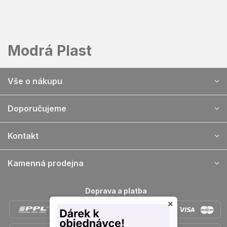
Přejít
na
obsah
Modrá Plast
Z
Vše o nákupu
á
p
a
Doporučujeme
t
í
Kontakt
Kamenná prodejna
Doprava a platba
×