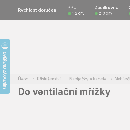
Přejít
PPL
Zásilkovna
na
Rychlost doručení
1-2 dny
2-3 dny
obsah
Příslušenství
Nabíječky a kabely
Nabíječ
Do ventilační mřížky