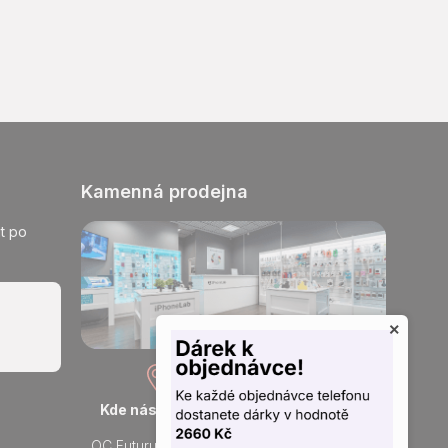
Kamenná prodejna
t po
×
Kde nás najdete
Otevřeno každý den
OC Futurum Ostrava
Po - Ne: