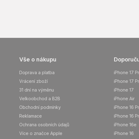
Z
Vše o nákupu
Doporuč
á
p
Doprava a platba
iPhone 17 P
a
Vrácení zboží
iPhone 17 P
t
31 dní na výměnu
iPhone 17
í
Velkoobchod a B2B
iPhone Air
Obchodní podmínky
iPhone 16 P
Reklamace
iPhone 16 P
Ochrana osobních údajů
iPhone 16e
Více o značce Apple
iPhone 16