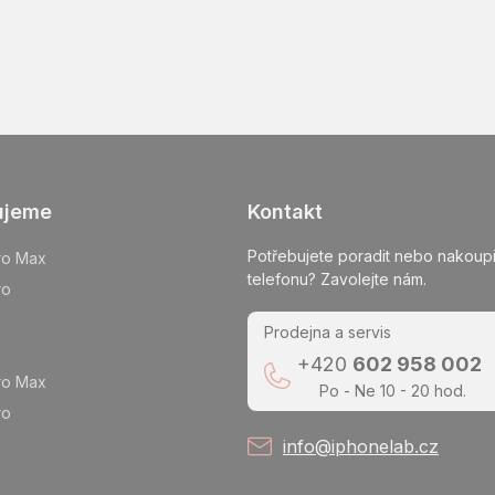
ujeme
Kontakt
Potřebujete poradit nebo nakoupi
ro Max
telefonu? Zavolejte nám.
ro
Prodejna a servis
+420
602 958 002
ro Max
Po - Ne 10 - 20 hod.
ro
info@iphonelab.cz