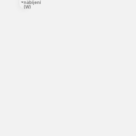
nabíjení
(W)