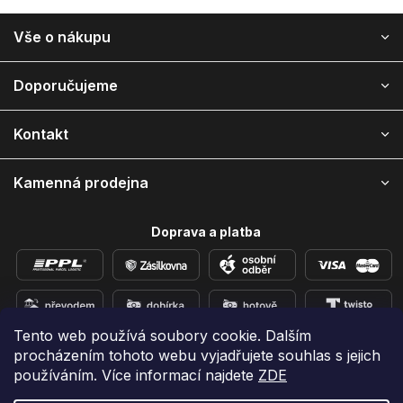
Z
Vše o nákupu
á
p
a
Doporučujeme
t
í
Kontakt
Kamenná prodejna
Doprava a platba
Tento web používá soubory cookie. Dalším
procházením tohoto webu vyjadřujete souhlas s jejich
Přidejte se k nám na sítích
používáním. Více informací najdete
ZDE