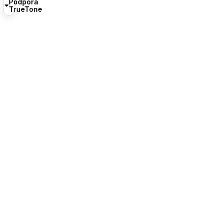
Podpora
TrueTone