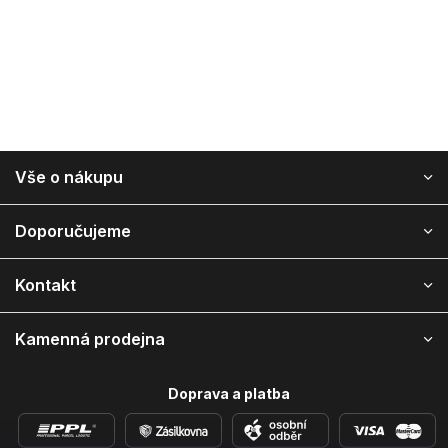
Z
Vše o nákupu
á
p
a
Doporučujeme
t
í
Kontakt
Kamenná prodejna
Doprava a platba