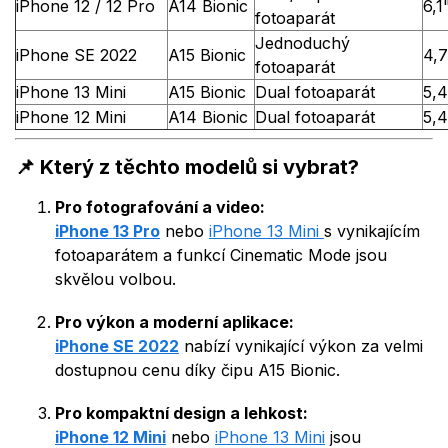
iPhone 12 / 12 Pro
A14 Bionic
6,1
fotoaparát
Jednoduchý
iPhone SE 2022
A15 Bionic
4,7
fotoaparát
iPhone 13 Mini
A15 Bionic
Dual fotoaparát
5,4
iPhone 12 Mini
A14 Bionic
Dual fotoaparát
5,4
📌
Který z těchto modelů si vybrat?
Pro fotografování a video:
iPhone 13 Pro
nebo
iPhone 13 Mini
s vynikajícím
fotoaparátem a funkcí Cinematic Mode jsou
skvělou volbou.
Pro výkon a moderní aplikace:
iPhone SE 2022
nabízí vynikající výkon za velmi
dostupnou cenu díky čipu A15 Bionic.
Pro kompaktní design a lehkost:
iPhone 12 Mini
nebo
iPhone 13 Mini
jsou