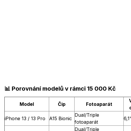
📊
Porovnání modelů v rámci 15 000 Kč
Model
Čip
Fotoaparát
Dual/Triple
iPhone 13 / 13 Pro
A15 Bionic
6,1
fotoaparát
Dual/Triple