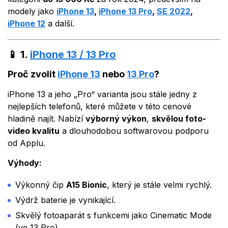
modely jako
iPhone 13
,
iPhone 13 Pro
,
SE 2022
,
iPhone 12
a další.
📱
1.
iPhone 13 / 13 Pro
Proč zvolit
iPhone 13
nebo
13 Pro
?
iPhone 13 a jeho „Pro“ varianta jsou stále jedny z
nejlepších telefonů, které můžete v této cenové
hladině najít. Nabízí
výborný výkon
,
skvělou foto-
video kvalitu
a dlouhodobou softwarovou podporu
od Applu.
Výhody:
Výkonný čip
A15 Bionic
, který je stále velmi rychlý.
Výdrž baterie je vynikající.
Skvělý fotoaparát s funkcemi jako Cinematic Mode
(ve 13 Pro).