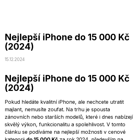
Přejít
na
obsah
Nejlepší iPhone do 15 000 Kč
(2024)
15.12.2024
Nejlepší iPhone do 15 000 Kč
(2024)
Pokud hledáte kvalitní iPhone, ale nechcete utratit
majlant, nemusíte zoufat. Na trhu je spousta
zánovních nebo starších modelů, které i dnes nabízejí
skvělý výkon, funkcionalitu a spolehlivost. V tomto
článku se podíváme na nejlepší možnosti v cenové
kategorii
do 15 000 Kč
za rok 2024, především na