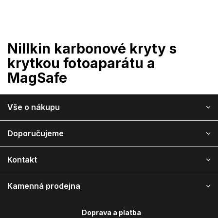
Přejít
na
obsah
Nillkin karbonové kryty s
krytkou fotoaparátu a
MagSafe
Z
Vše o nákupu
á
p
a
Doporučujeme
t
í
Kontakt
Kamenná prodejna
Doprava a platba