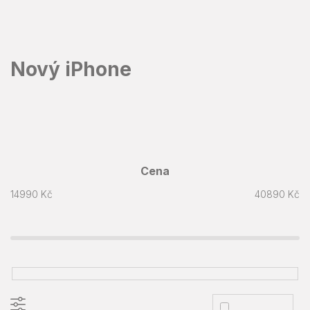
Přejít
na
obsah
Nový iPhone
Cena
14990
Kč
40890
Kč