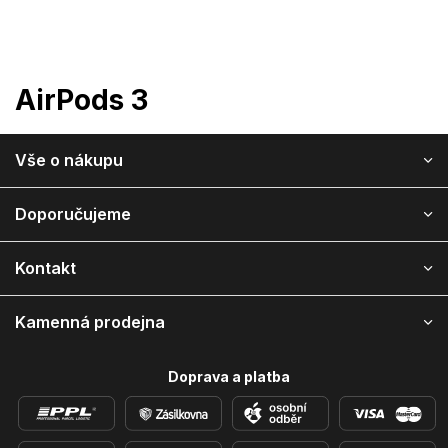
Přejít
na
obsah
AirPods 3
Z
Vše o nákupu
á
p
a
Doporučujeme
t
í
Kontakt
Kamenná prodejna
Doprava a platba