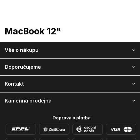
Přejít
na
obsah
MacBook 12"
Z
Vše o nákupu
á
p
a
Doporučujeme
t
í
Kontakt
Kamenná prodejna
Doprava a platba