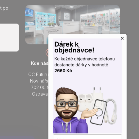
t po
×
Kde nás najdete
Otevřeno každý den
OC Futurum Ostrava
Po - Ne:
Novinářská 3178/6
9 - 21 hod.
702 00 Moravská
Do prodejny
Ostrava a Přívoz