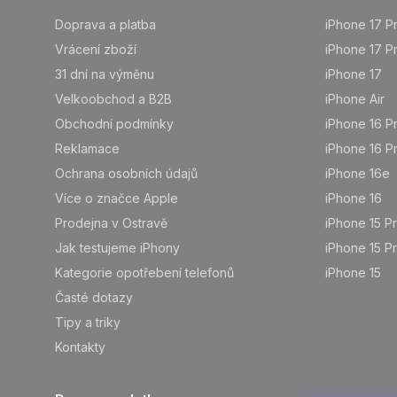
á
p
Doprava a platba
iPhone 17 P
a
Vrácení zboží
iPhone 17 P
t
31 dní na výměnu
iPhone 17
í
Velkoobchod a B2B
iPhone Air
Obchodní podmínky
iPhone 16 P
Reklamace
iPhone 16 P
Ochrana osobních údajů
iPhone 16e
Více o značce Apple
iPhone 16
Prodejna v Ostravě
iPhone 15 P
Jak testujeme iPhony
iPhone 15 P
Kategorie opotřebení telefonů
iPhone 15
Časté dotazy
Tipy a triky
Kontakty