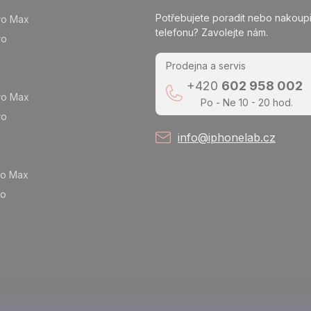
Potřebujete poradit nebo nakoupi
ro Max
telefonu? Zavolejte nám.
ro
Prodejna a servis
+420
602 958 002
ro Max
Po - Ne 10 - 20 hod.
ro
info@iphonelab.cz
ro Max
ro