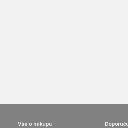
Z
Vše o nákupu
Doporuč