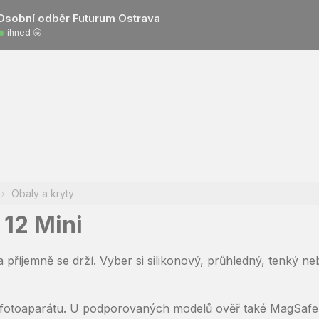
Osobní odběr Futurum Ostrava
ihned 🤩
Obaly a kryty
 12 Mini
příjemně se drží. Vyber si silikonový, průhledný, tenký ne
i fotoaparátu. U podporovaných modelů ověř také MagSafe 