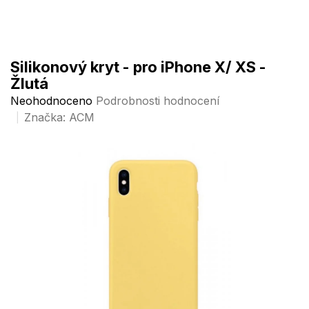
Přejít
na
obsah
Silikonový kryt - pro iPhone X/ XS -
Žlutá
Průměrné
Neohodnoceno
Podrobnosti hodnocení
hodnocení
Značka:
ACM
produktu
je
0,0
z
5
hvězdiček.