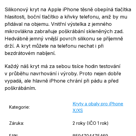
Silikonový kryt na Apple iPhone těsně obepíná tlačítka
hlasitosti, boční tlačítko a křivky telefonu, aniž by mu
přidával na objemu. Vnitřní výstelka z jemného
mikrovlákna zabraňuje poškrábání skleněných zad.
Hedvábně jemný vnější povrch silikonu se příjemně
drží. A kryt můžete na telefonu nechat i při
bezdrátovém nabíjení.
Každý náš kryt má za sebou tisíce hodin testování
v průběhu navrhování i výroby. Proto nejen dobře
vypadá, ale hlavně iPhone chrání při pádu a před
poškrábáním.
Kryty a obaly pro iPhone
Kategorie
:
X/XS
2 roky (IČO 1 rok)
Záruka
:
8594704475469
EAN
: