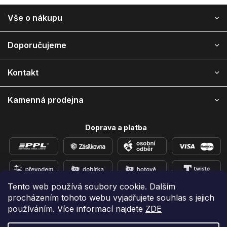
Z
Vše o nákupu
á
p
a
Doporučujeme
t
í
Kontakt
Kamenná prodejna
Doprava a platba
Tento web používá soubory cookie. Dalším
procházením tohoto webu vyjadřujete souhlas s jejich
Přidejte se k nám na sítích
používáním. Více informací najdete
ZDE