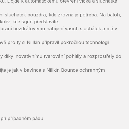
ku. Dojde k automatickému otevření víčka a sluchátka
ní sluchátek pouzdra, kde zrovna je potřeba. Na batoh,
liv, kde si jen představíte.
ebrání bezdrátovému nabíjení vašich sluchátek a má v
ě pro ty si Nillkin připravil pokročilou technologii
 díky inovativnímu tvarování pohltily a rozprostřely do
ějte je jak v bavlnce s Nillkin Bounce ochranným
 při případném pádu