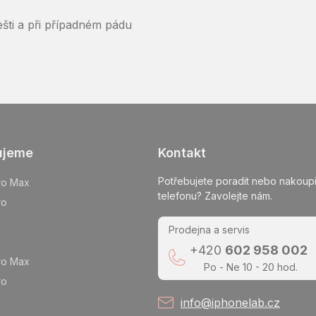
ešti a při případném pádu
ujeme
Kontakt
Potřebujete poradit nebo nakoupi
ro Max
telefonu? Zavolejte nám.
ro
Prodejna a servis
+420
602 958 002
ro Max
Po - Ne 10 - 20 hod.
ro
info@iphonelab.cz