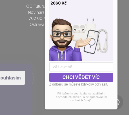
OC Futurum Ostrava
Po - Ne:
Novinářská 3178/6
9 - 21 hod.
702 00 Moravská
Do prodejny
Ostrava a Přívoz
Přidejte se k nám na sítích
ouhlasím
CHCI VĚDĚT VÍC
Z odběru se můžete kdykoliv odhlásit.
Přihlášením souhlasíte se zasíláním
obchodních sdělení a se zpracováním
osobních údajů.