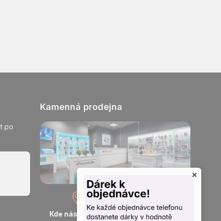
Kamenná prodejna
t po
×
Kde nás najdete
Otevřeno každý den