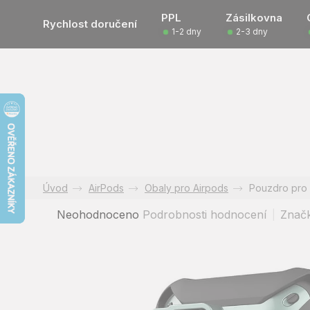
Přejít
PPL
Zásilkovna
na
Rychlost doručení
1-2 dny
2-3 dny
obsah
AirPods
Obaly pro Airpods
Pouzdro pro 
Průměrné
Neohodnoceno
Podrobnosti hodnocení
Znač
hodnocení
produktu
je
0,0
z