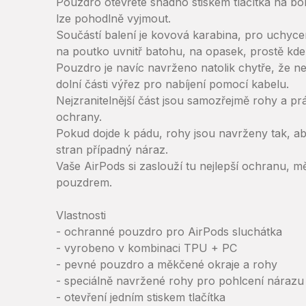
Pouzdro otevřete snadno stiskem tlačítka na bo
lze pohodlně vyjmout.
Součástí balení je kovová karabina, pro uchyce
na poutko uvnitř batohu, na opasek, prostě kdeko
Pouzdro je navíc navrženo natolik chytře, že n
dolní části výřez pro nabíjení pomocí kabelu.
Nejzranitelnější část jsou samozřejmě rohy a práv
ochrany.
Pokud dojde k pádu, rohy jsou navrženy tak, aby
stran případný náraz.
Vaše AirPods si zaslouží tu nejlepší ochranu, m
pouzdrem.
Vlastnosti
- ochranné pouzdro pro AirPods sluchátka
- vyrobeno v kombinaci TPU + PC
- pevné pouzdro a měkčené okraje a rohy
- speciálně navržené rohy pro pohlcení nárazu
- otevření jedním stiskem tlačítka