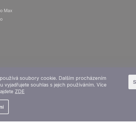
ro Max
ro
používá soubory cookie. Dalším procházením
S
 vyjadřujete souhlas s jejich používáním. Více
najdete
ZDE
Copyright 2026
e-shop iPhoneLab.cz
. Všechna práva vyhrazena.
ní
Vytvořil Shoptet