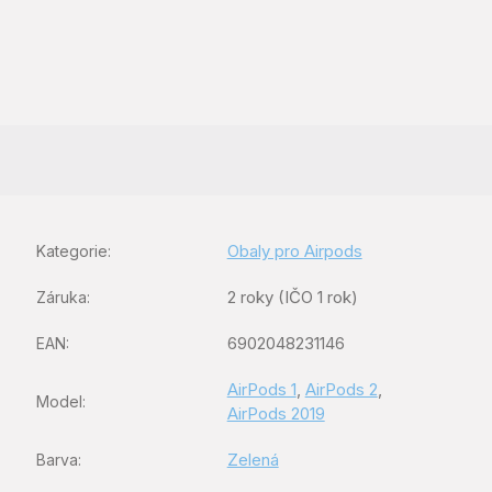
Obaly pro Airpods
Kategorie
:
2 roky (IČO 1 rok)
Záruka
:
6902048231146
EAN
:
AirPods 1
,
AirPods 2
,
Model
:
AirPods 2019
Zelená
Barva
: