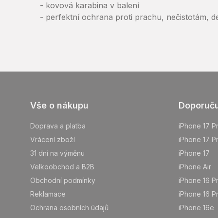
- kovová karabina v balení
- perfektní ochrana proti prachu, nečistotám, d
Z
Vše o nákupu
Doporuč
á
p
Doprava a platba
iPhone 17 P
a
Vrácení zboží
iPhone 17 P
t
31 dní na výměnu
iPhone 17
í
Velkoobchod a B2B
iPhone Air
Obchodní podmínky
iPhone 16 P
Reklamace
iPhone 16 P
Ochrana osobních údajů
iPhone 16e