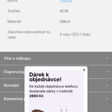
Fialová
Barva
:
ACM
Značka
:
Silikon
Materiál
:
Zákonná odpovědnost za
2 roky (IČO 1 Rok)
vady
:
Z
Vše o nákupu
á
p
×
a
Doporučujeme
t
í
Kontakt
Kamenná prodejna