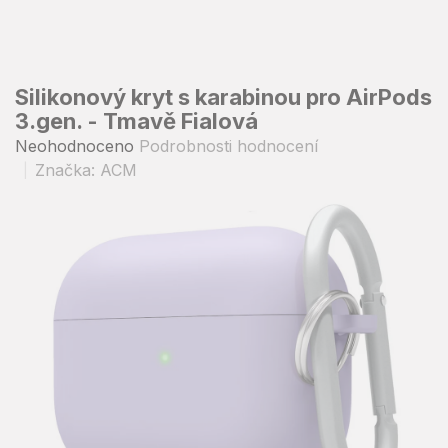
Přejít
na
obsah
Silikonový kryt s karabinou pro AirPods
3.gen. - Tmavě Fialová
Průměrné
Neohodnoceno
Podrobnosti hodnocení
hodnocení
Značka:
ACM
produktu
je
0,0
z
5
hvězdiček.