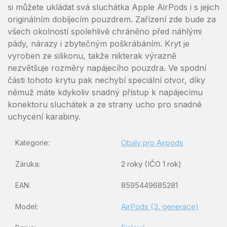
si můžete ukládat svá sluchátka Apple AirPods i s jejich
originálním dobíjecím pouzdrem. Zařízení zde bude za
všech okolností spolehlivě chráněno před náhlými
pády, nárazy i zbytečným poškrábáním. Kryt je
vyroben ze silikonu, takže nikterak výrazně
nezvětšuje rozměry napájecího pouzdra. Ve spodní
části tohoto krytu pak nechybí speciální otvor, díky
němuž máte kdykoliv snadný přístup k napájecímu
konektoru sluchátek a ze strany ucho pro snadné
uchycení karabiny.
Obaly pro Airpods
Kategorie
:
2 roky (IČO 1 rok)
Záruka
:
8595449685281
EAN
:
AirPods (3. generace)
Model
: