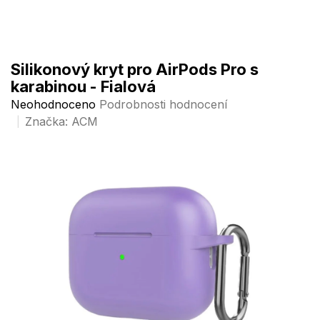
Přejít
na
obsah
Silikonový kryt pro AirPods Pro s
karabinou - Fialová
Průměrné
Neohodnoceno
Podrobnosti hodnocení
hodnocení
Značka:
ACM
produktu
je
0,0
z
5
hvězdiček.