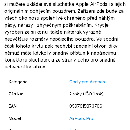
si můžete ukládat svá sluchátka Apple AirPods i s jejich
originálním dobíjecím pouzdrem. Zařízení zde bude za
všech okolností spolehlivě chráněno před náhlými
pády, nárazy i zbytečným poškrábáním. Kryt je
vyroben ze silikonu, takže nikterak výrazně
nezvětšuje rozměry napájecího pouzdra. Ve spodní
části tohoto krytu pak nechybí speciální otvor, díky
němuž máte kdykoliv snadný přístup k napájecímu
konektoru sluchátek a ze strany ucho pro snadné
uchycení karabiny.
Obaly pro Airpods
Kategorie
:
2 roky (IČO 1 rok)
Záruka
:
8597615873706
EAN
:
AirPods Pro
Model
: