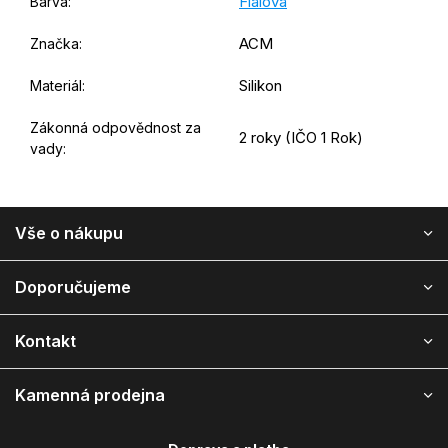
Fialová
Barva
:
ACM
Značka
:
Silikon
Materiál
:
Zákonná odpovědnost za
2 roky (IČO 1 Rok)
vady
:
Z
Vše o nákupu
á
p
a
Doporučujeme
t
í
Kontakt
Kamenná prodejna