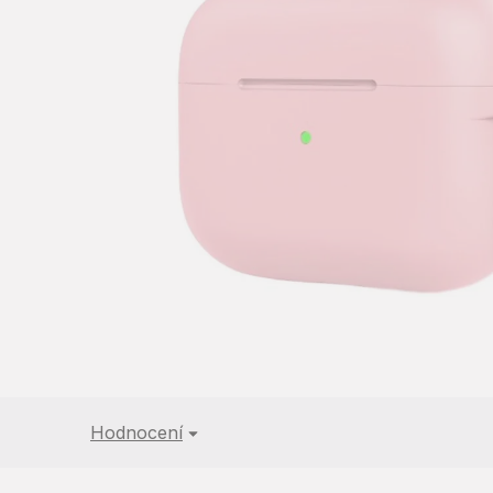
5
hvězdiček.
Hodnocení