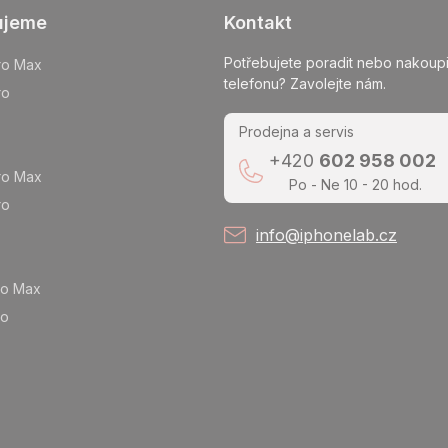
ujeme
Kontakt
Potřebujete poradit nebo nakoupi
ro Max
telefonu? Zavolejte nám.
ro
Prodejna a servis
+420
602 958 002
ro Max
Po - Ne 10 - 20 hod.
ro
info@iphonelab.cz
ro Max
ro