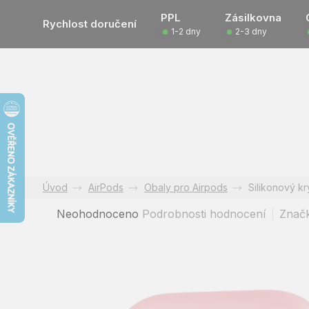
Přejít
PPL
Zásilkovna
na
Rychlost doručení
1-2 dny
2-3 dny
obsah
AirPods
Obaly pro Airpods
Silikonový kr
Průměrné
Neohodnoceno
Podrobnosti hodnocení
Znač
hodnocení
produktu
je
0,0
z