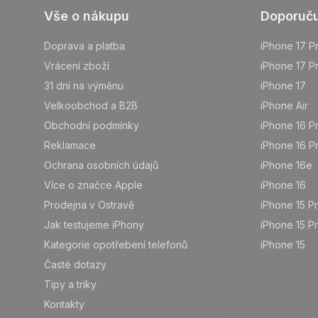
Z
Vše o nákupu
Doporuč
á
p
Doprava a platba
iPhone 17 P
a
Vrácení zboží
iPhone 17 P
t
31 dní na výměnu
iPhone 17
í
Velkoobchod a B2B
iPhone Air
Obchodní podmínky
iPhone 16 P
Reklamace
iPhone 16 P
Ochrana osobních údajů
iPhone 16e
Více o značce Apple
iPhone 16
Prodejna v Ostravě
iPhone 15 P
Jak testujeme iPhony
iPhone 15 P
Kategorie opotřebení telefonů
iPhone 15
Časté dotazy
Tipy a triky
Kontakty