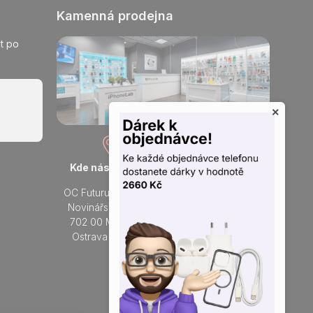
Kamenná prodejna
t po
×
Kde nás najdete
Otevřeno každý den
OC Futurum Ostrava
Po - Ne:
Novinářská 3178/6
9 - 21 hod.
702 00 Moravská
Do prodejny
Ostrava a Přívoz