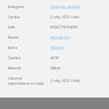
Obaly pro Airpods
Kategorie
:
2 roky (IČO 1 rok)
Záruka
:
8595779794165
EAN
:
AirPods Pro
Model
:
Růžová
Barva
:
ACM
Značka
:
Silikon
Materiál
:
Zákonná
2 roky (IČO 1 Rok)
odpovědnost za vady
: