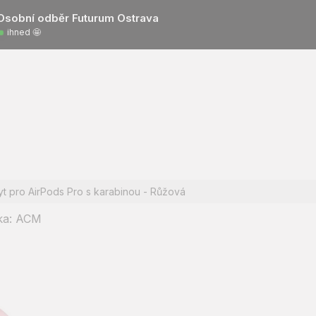
Osobní odběr Futurum Ostrava
ihned 🤩
yt pro AirPods Pro s karabinou - Růžová
ka:
ACM