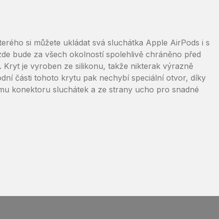
kterého si můžete ukládat svá sluchátka Apple AirPods i s
 zde bude za všech okolností spolehlivě chráněno před
Kryt je vyroben ze silikonu, takže nikterak výrazně
ní části tohoto krytu pak nechybí speciální otvor, díky
ímu konektoru sluchátek a ze strany ucho pro snadné