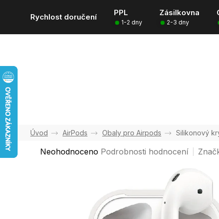
Přejít
PPL
Zásilkovna
na
Rychlost doručení
1-2 dny
2-3 dny
obsah
AirPods
Obaly pro Airpods
Silikonový kr
Průměrné
Neohodnoceno
Podrobnosti hodnocení
Znač
hodnocení
produktu
je
0,0
z