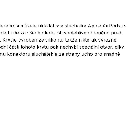
kterého si můžete ukládat svá sluchátka Apple AirPods i s
 zde bude za všech okolností spolehlivě chráněno před
Kryt je vyroben ze silikonu, takže nikterak výrazně
ní části tohoto krytu pak nechybí speciální otvor, díky
ímu konektoru sluchátek a ze strany ucho pro snadné