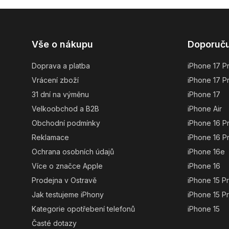
Z
Vše o nákupu
Doporuč
á
p
Doprava a platba
iPhone 17 P
a
Vrácení zboží
iPhone 17 P
t
31 dní na výměnu
iPhone 17
í
Velkoobchod a B2B
iPhone Air
Obchodní podmínky
iPhone 16 P
Reklamace
iPhone 16 P
Ochrana osobních údajů
iPhone 16e
Více o značce Apple
iPhone 16
Prodejna v Ostravě
iPhone 15 P
Jak testujeme iPhony
iPhone 15 P
Kategorie opotřebení telefonů
iPhone 15
Časté dotazy