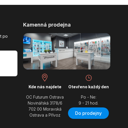
Kamenná prodejna
t po
Kde nás najdete
Otevřeno každý den
OC Futurum Ostrava
Po - Ne:
Novinářská 3178/6
9 - 21 hod.
702 00 Moravská
Do prodejny
Ostrava a Přívoz