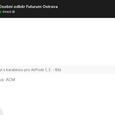
Osobní odběr Futurum Ostrava
ihned 🤩
yt s karabinou pro AirPods 1, 2 - Bílá
ka:
ACM