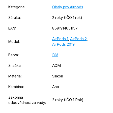
Obaly pro Airpods
Kategorie
:
2 roky (IČO 1 rok)
Záruka
:
8591914651157
EAN
:
AirPods 1
,
AirPods 2
,
Model
:
AirPods 2019
Bílá
Barva
:
ACM
Značka
:
Silikon
Materiál
:
Ano
Karabina
:
Zákonná
2 roky (IČO 1 Rok)
odpovědnost za vady
: