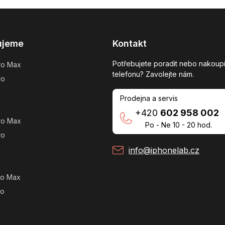
ujeme
Kontakt
Potřebujete poradit nebo nakoupi
ro Max
telefonu? Zavolejte nám.
ro
Prodejna a servis
+420
602 958 002
ro Max
Po - Ne 10 - 20 hod.
ro
info@iphonelab.cz
ro Max
ro