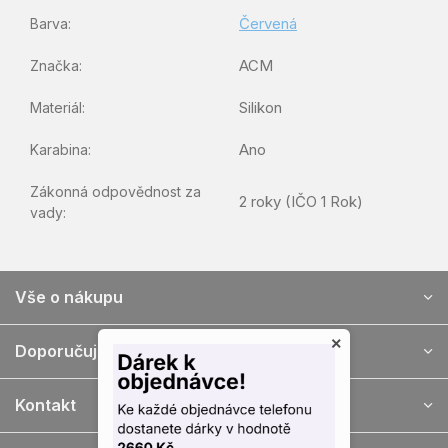
Červená
Barva
:
ACM
Značka
:
Silikon
Materiál
:
Ano
Karabina
:
Zákonná odpovědnost za
2 roky (IČO 1 Rok)
vady
:
Z
Vše o nákupu
á
p
×
a
Doporučujeme
t
í
Kontakt