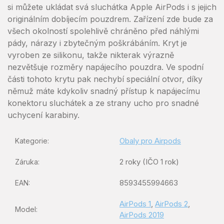
si můžete ukládat svá sluchátka Apple AirPods i s jejich
originálním dobíjecím pouzdrem. Zařízení zde bude za
všech okolností spolehlivě chráněno před náhlými
pády, nárazy i zbytečným poškrábáním. Kryt je
vyroben ze silikonu, takže nikterak výrazně
nezvětšuje rozměry napájecího pouzdra. Ve spodní
části tohoto krytu pak nechybí speciální otvor, díky
němuž máte kdykoliv snadný přístup k napájecímu
konektoru sluchátek a ze strany ucho pro snadné
uchycení karabiny.
Obaly pro Airpods
Kategorie
:
2 roky (IČO 1 rok)
Záruka
:
8593455994663
EAN
:
AirPods 1
,
AirPods 2
,
Model
:
AirPods 2019