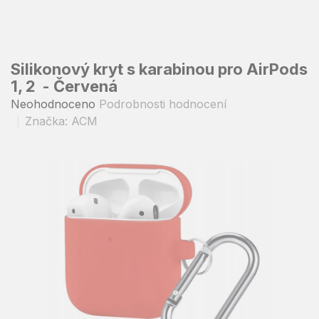
Přejít
na
obsah
Silikonový kryt s karabinou pro AirPods
1, 2 - Červená
Průměrné
Neohodnoceno
Podrobnosti hodnocení
hodnocení
Značka:
ACM
produktu
je
0,0
z
5
hvězdiček.