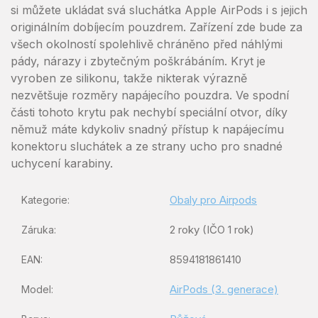
si můžete ukládat svá sluchátka Apple AirPods i s jejich
originálním dobíjecím pouzdrem. Zařízení zde bude za
všech okolností spolehlivě chráněno před náhlými
pády, nárazy i zbytečným poškrábáním. Kryt je
vyroben ze silikonu, takže nikterak výrazně
nezvětšuje rozměry napájecího pouzdra. Ve spodní
části tohoto krytu pak nechybí speciální otvor, díky
němuž máte kdykoliv snadný přístup k napájecímu
konektoru sluchátek a ze strany ucho pro snadné
uchycení karabiny.
Obaly pro Airpods
Kategorie
:
2 roky (IČO 1 rok)
Záruka
:
8594181861410
EAN
:
AirPods (3. generace)
Model
: