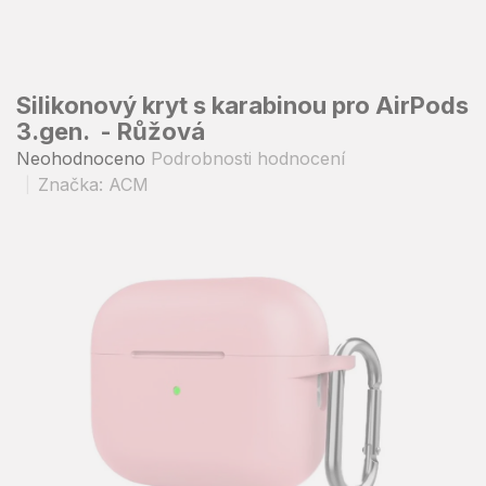
Přejít
na
obsah
Silikonový kryt s karabinou pro AirPods
3.gen. - Růžová
Průměrné
Neohodnoceno
Podrobnosti hodnocení
hodnocení
Značka:
ACM
produktu
je
0,0
z
5
hvězdiček.