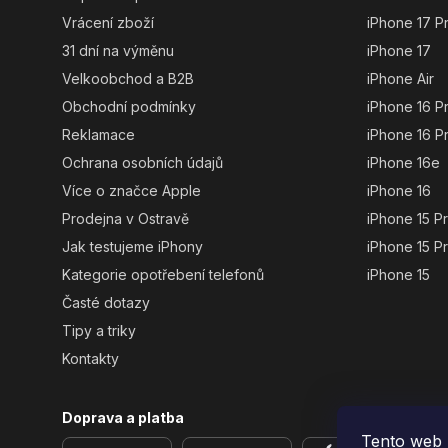
a
Vrácení zboží
iPhone 17 P
t
31 dní na výměnu
iPhone 17
í
Velkoobchod a B2B
iPhone Air
Obchodní podmínky
iPhone 16 P
Reklamace
iPhone 16 P
Ochrana osobních údajů
iPhone 16e
Více o značce Apple
iPhone 16
Prodejna v Ostravě
iPhone 15 P
Jak testujeme iPhony
iPhone 15 P
Kategorie opotřebení telefonů
iPhone 15
Časté dotazy
Tipy a triky
Kontakty
Doprava a platba
Tento web 