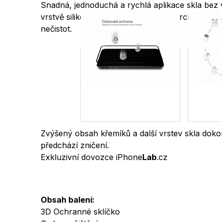
Snadná, jednoduchá a rychlá aplikace skla bez 
vrstvě silikonu. Dokonale hladký povrch s oleof
nečistot.
Zvýšený obsah křemíků a další vrstev skla doko
předchází zničení.
Exkluzivní dovozce iPhone
Lab
.cz
Obsah balení:
3D Ochranné sklíčko