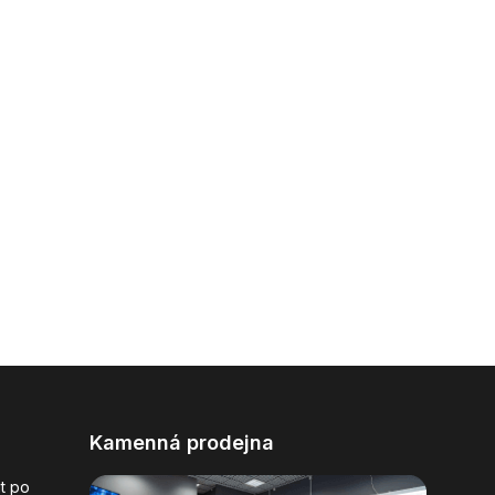
Kamenná prodejna
t po