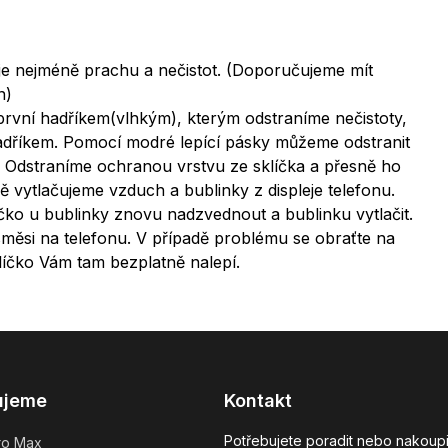
 je nejméně prachu a nečistot. (Doporučujeme mít
n)
první hadříkem(vlhkým), kterým odstraníme nečistoty,
adříkem. Pomocí modré lepící pásky můžeme odstranit
) Odstraníme ochranou vrstvu ze sklíčka a přesně ho
ě vytlačujeme vzduch a bublinky z displeje telefonu.
íčko u bublinky znovu nadzvednout a bublinku vytlačit.
měsi na telefonu. V případě problému se obraťte na
líčko Vám tam bezplatně nalepí.
ujeme
Kontakt
Potřebujete poradit nebo nakoupi
ro Max