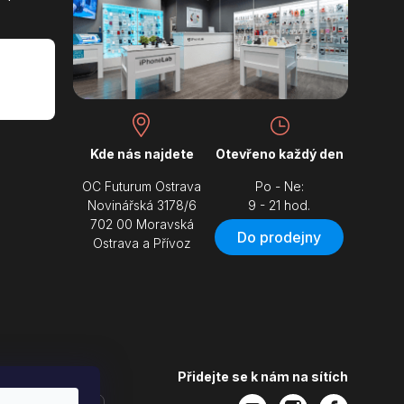
Kde nás najdete
Otevřeno každý den
OC Futurum Ostrava
Po - Ne:
Novinářská 3178/6
9 - 21 hod.
702 00 Moravská
Do prodejny
Ostrava a Přívoz
Přidejte se k nám na sítích