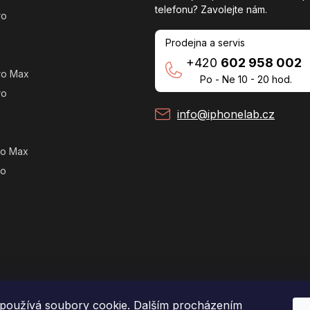
telefonu? Zavolejte nám.
ro
Prodejna a servis
+420
602 958 002
ro Max
Po - Ne 10 - 20 hod.
ro
info@iphonelab.cz
ro Max
ro
používá soubory cookie. Dalším procházením