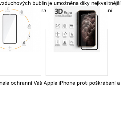
vzduchových bublin je umožněna díky nejkvalitnější
obní úpravou zabraňuje vzniku otisků a ulpívání
nale ochranní Váš Apple iPhone proti poškrábání a