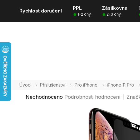
Přejít
PPL
Zásilkovna
na
Rychlost doručení
1-2 dny
2-3 dny
obsah
Příslušenství
Pro iPhone
iPhone 11 Pro
Průměrné
Neohodnoceno
Podrobnosti hodnocení
Znač
hodnocení
produktu
je
0,0
z