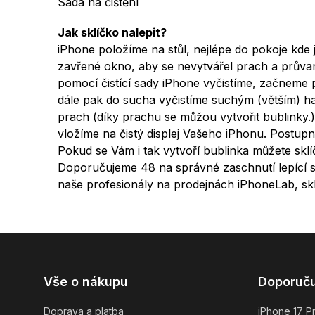
Sada na čištění
Jak sklíčko nalepit?
iPhone položíme na stůl, nejlépe do pokoje kde
zavřené okno, aby se nevytvářel prach a průva
pomocí čistící sady iPhone vyčistíme, začneme 
dále pak do sucha vyčistíme suchým (větším) h
prach (díky prachu se můžou vytvořit bublinky.
vložíme na čistý displej Vašeho iPhonu. Postupn
Pokud se Vám i tak vytvoří bublinka můžete skl
Doporučujeme 48 na správné zaschnutí lepící s
naše profesionály na prodejnách iPhoneLab, sk
Z
Vše o nákupu
Doporuč
á
p
Doprava a platba
iPhone 17 P