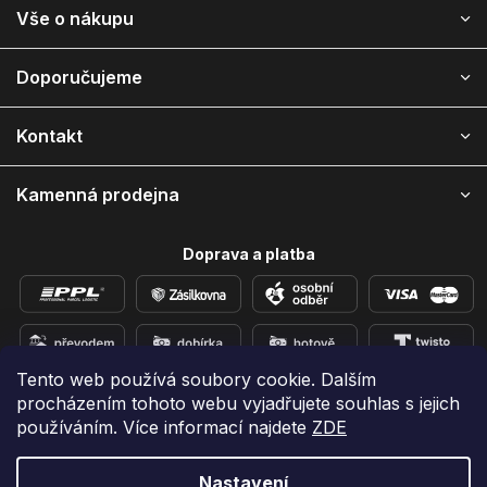
Z
Vše o nákupu
á
p
a
Doporučujeme
t
í
Kontakt
Kamenná prodejna
Doprava a platba
Tento web používá soubory cookie. Dalším
procházením tohoto webu vyjadřujete souhlas s jejich
Přidejte se k nám na sítích
používáním. Více informací najdete
ZDE
Nastavení