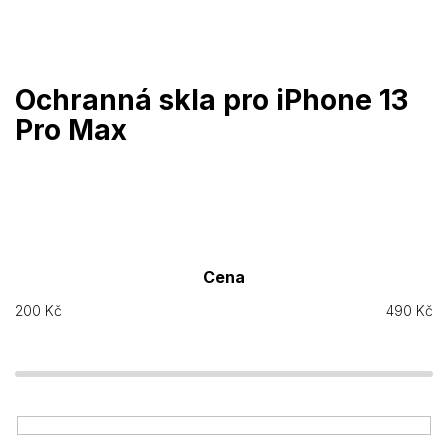
Přejít
na
obsah
Ochranná skla pro iPhone 13
Pro Max
Cena
200
Kč
490
Kč