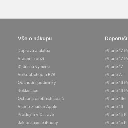
Z
Vše o nákupu
Doporuč
á
p
Doprava a platba
iPhone 17 P
a
Vrácení zboží
iPhone 17 P
t
31 dní na výměnu
iPhone 17
í
Velkoobchod a B2B
iPhone Air
Obchodní podmínky
iPhone 16 P
Reklamace
iPhone 16 P
Ochrana osobních údajů
iPhone 16e
Více o značce Apple
iPhone 16
Prodejna v Ostravě
iPhone 15 P
Jak testujeme iPhony
iPhone 15 P