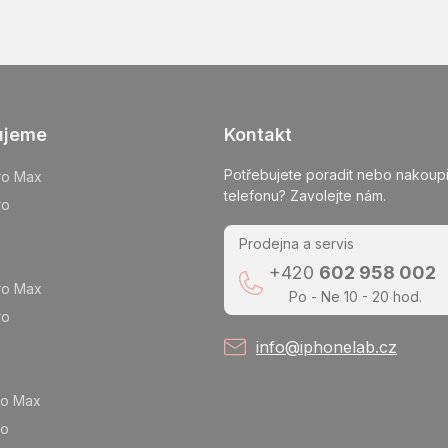
ujeme
Kontakt
Potřebujete poradit nebo nakoupi
ro Max
telefonu? Zavolejte nám.
ro
Prodejna a servis
+420
602 958 002
ro Max
Po - Ne 10 - 20 hod.
ro
info@iphonelab.cz
ro Max
ro