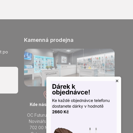
Kamenná prodejna
t po
×
Kde nás najdete
Otevřeno každý den
OC Futurum Ostrava
Po - Ne:
Novinářská 3178/6
9 - 21 hod.
702 00 Moravská
Do prodejny