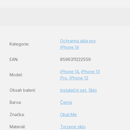
Ochranná skla pro
Kategorie
:
iPhone 14
8596311222559
EAN
:
iPhone 14
,
iPhone 13
Model
:
Pro
,
iPhone 13
Instalační set
,
Sklo
Obsah balení
:
Černá
Barva
:
Obal:Me
Značka
:
Tvrzené sklo
Materiál
: