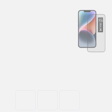
5
hvězdiček.