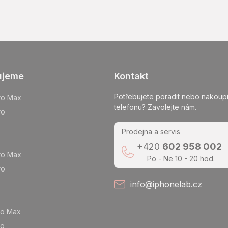
ujeme
Kontakt
Potřebujete poradit nebo nakoupi
ro Max
telefonu? Zavolejte nám.
ro
Prodejna a servis
+420
602 958 002
ro Max
Po - Ne 10 - 20 hod.
ro
info@iphonelab.cz
ro Max
ro