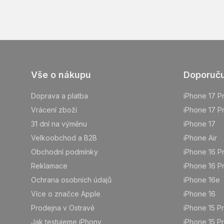
Z
Vše o nákupu
Doporuč
á
p
Doprava a platba
iPhone 17 P
a
Vrácení zboží
iPhone 17 P
t
31 dní na výměnu
iPhone 17
í
Velkoobchod a B2B
iPhone Air
Obchodní podmínky
iPhone 16 P
Reklamace
iPhone 16 P
Ochrana osobních údajů
iPhone 16e
Více o značce Apple
iPhone 16
Prodejna v Ostravě
iPhone 15 P
Jak testujeme iPhony
iPhone 15 P