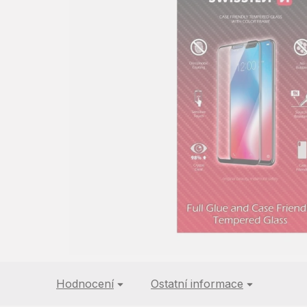
z
5
hvězdiček.
Hodnocení
Ostatní informace