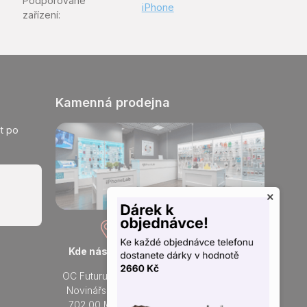
Podporované
iPhone
zařízení
:
Kamenná prodejna
t po
×
Kde nás najdete
Otevřeno každý den
OC Futurum Ostrava
Po - Ne:
Novinářská 3178/6
9 - 21 hod.
702 00 Moravská