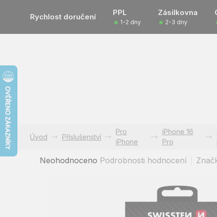
Přejít
PPL
Zásilkovna
na
Rychlost doručení
1-2 dny
2-3 dny
obsah
Pro
iPhone 16
Příslušenství
iPhone
Pro
Průměrné
Neohodnoceno
Podrobnosti hodnocení
Znač
hodnocení
produktu
je
0,0