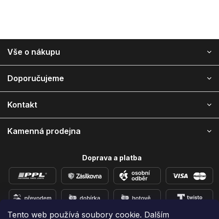
Z
Vše o nákupu
á
p
a
Doporučujeme
t
í
Kontakt
Kamenná prodejna
Doprava a platba
Tento web používá soubory cookie. Dalším