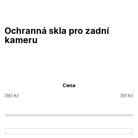
Přejít
na
obsah
Ochranná skla pro zadní
kameru
Cena
390
Kč
391
Kč