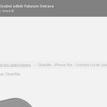
Osobní odběr Futurum Ostrava
ihned 🤩
la pro zadní kameru
Obal:Me - iPhone 16e - Ochrana čoček zad
ka:
Obal:Me