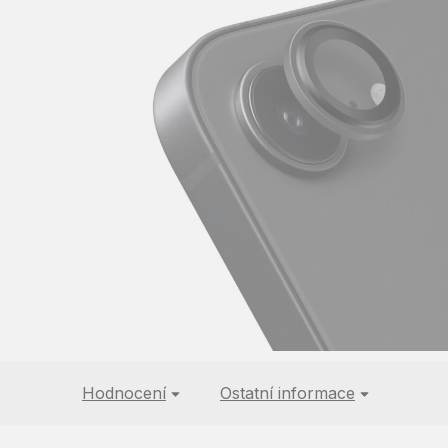
5
hvězdiček.
Hodnocení
Ostatní informace