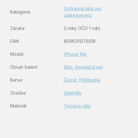
Ochranná skla pro
Kategorie
:
zadní kameru
2 roky (IČO 1 rok)
Záruka
:
8596311279218
EAN
:
iPhone 16e
Model
:
Sklo, Instalační set
Obsah balení
:
Černá
,
Průhledná
Barva
:
Obal:Me
Značka
:
Tvrzené sklo
Materiál
: