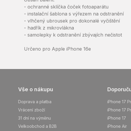
- ochranné sklíčka čoček fotoaparátu
- instalační šablona s výřezem na odstranění
- vlhčený ubrousek pro dokonalé vyčištění
- hadřík z mikrovlákna
- samolepky k odstranění zbývajích nečistot
Určeno pro Apple iPhone 16e
Z
Vše o nákupu
Doporuč
á
p
Doprava a platba
iPhone 17 P
a
Vrácení zboží
iPhone 17 P
t
31 dní na výměnu
iPhone 17
í
Velkoobchod a B2B
iPhone Air