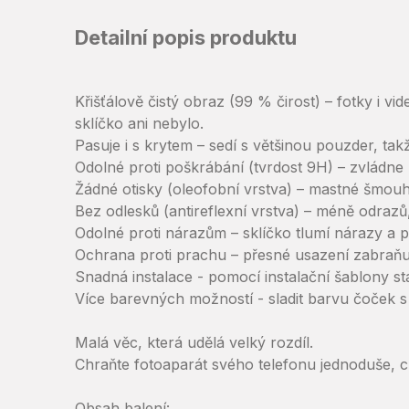
Detailní popis produktu
Křišťálově čistý obraz (99 % čirost) – fotky i v
sklíčko ani nebylo.
Pasuje i s krytem – sedí s většinou pouzder, ta
Odolné proti poškrábání (tvrdost 9H) – zvládne 
Žádné otisky (oleofobní vrstva) – mastné šmouhy
Bez odlesků (antireflexní vrstva) – méně odrazů,
Odolné proti nárazům – sklíčko tlumí nárazy a 
Ochrana proti prachu – přesné usazení zabraňu
Snadná instalace - pomocí instalační šablony stačí
Více barevných možností - sladit barvu čoček 
Malá věc, která udělá velký rozdíl.
Chraňte fotoaparát svého telefonu jednoduše, 
Obsah balení: