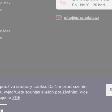
ro Max
Po - Ne 10 - 20 hod.
ro
info@iphonelab.cz
ro Max
ro
používá soubory cookie. Dalším procházením
S
 vyjadřujete souhlas s jejich používáním. Více
najdete
ZDE
Copyright 2026
e-shop iPhoneLab.cz
. Všechna práva vyhrazena.
ní