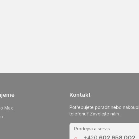
ujeme
Kontakt
Potřebujete poradit nebo nakoupi
ro Max
telefonu? Zavolejte nám.
ro
Prodejna a servis
+420
602 958 002