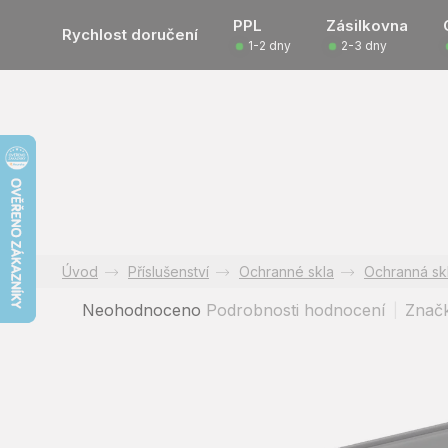
Přejít
PPL
Zásilkovna
na
Rychlost doručení
1-2 dny
2-3 dny
obsah
Příslušenství
Ochranné skla
Ochranná sk
Průměrné
Neohodnoceno
Podrobnosti hodnocení
Znač
hodnocení
produktu
je
0,0
z