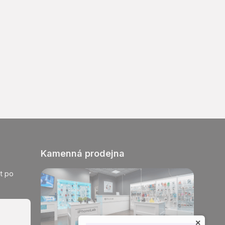
Kamenná prodejna
t po
×