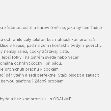
idea zůstanou ostré a barevně věrné, jako by tam žádné
kže ochráníte celý telefon bez nutnosti kompromisů.
klíče v kapse, pád na zem i kontakt s tvrdými povrchy.
 nemají šanci, čočky zůstávají čisté.
 lepší fotky i na ostrém světle nebo večer.
pomáhá ochránit čočky i při pádu.
je proniknutí prachu k čočkám.
 pár vteřin a sedí perfektně. Stačí přiložit a zatlačit.
s barvou telefonu? Žádný problém
chytře a bez kompromisů – s OBAL:ME.