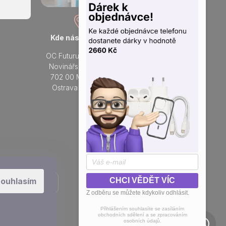
Kde nás najdete
Otevřeno každý den
OC Futurum Ostrava
Po - Ne:
Novinářská 3178/6
9 - 21 hod.
702 00 Moravská
Do prodejny
Ostrava a Přívoz
Přidejte se k nám na sítích
ouhlasím
CHCI VĚDĚT VÍC
Z odběru se můžete kdykoliv odhlásit.
Přihlášením souhlasíte se zasíláním
obchodních sdělení a se zpracováním
osobních údajů.