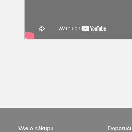
Z
Vše o nákupu
Doporuč