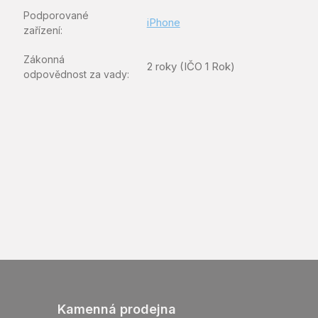
Podporované
iPhone
zařízení
:
Zákonná
2 roky (IČO 1 Rok)
odpovědnost za vady
:
Kamenná prodejna