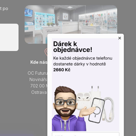
t po
×
Kde nás najdete
Otevřeno každý den
OC Futurum Ostrava
Po - Ne:
Novinářská 3178/6
9 - 21 hod.
702 00 Moravská
Do prodejny
Ostrava a Přívoz