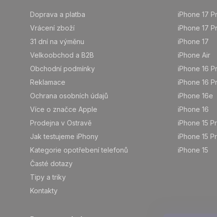
á
p
Doprava a platba
iPhone 17 P
a
Vrácení zboží
iPhone 17 P
t
31 dní na výměnu
iPhone 17
í
Velkoobchod a B2B
iPhone Air
Obchodní podmínky
iPhone 16 P
Reklamace
iPhone 16 P
Ochrana osobních údajů
iPhone 16e
Více o značce Apple
iPhone 16
Prodejna v Ostravě
iPhone 15 P
Jak testujeme iPhony
iPhone 15 P
Kategorie opotřebení telefonů
iPhone 15
Časté dotazy
Tipy a triky
Kontakty