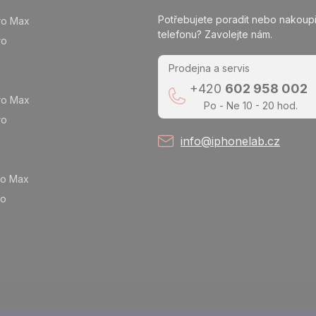
Potřebujete poradit nebo nakoupi
ro Max
telefonu? Zavolejte nám.
ro
Prodejna a servis
+420
602 958 002
ro Max
Po - Ne 10 - 20 hod.
ro
info@iphonelab.cz
ro Max
ro