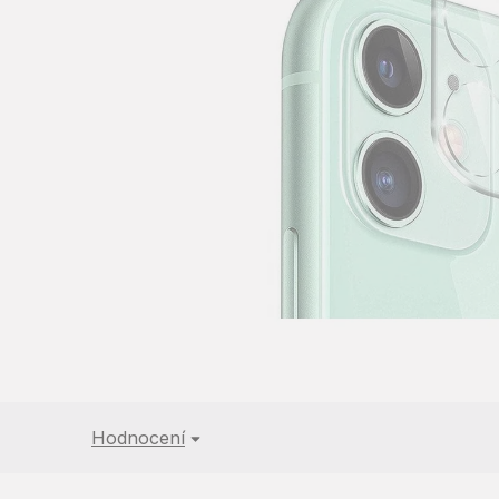
5
hvězdiček.
Hodnocení