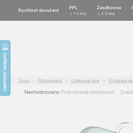
Přejít
PPL
Zásilkovna
na
Rychlost doručení
1-2 dny
2-3 dny
obsah
Příslušenství
Ochranné skla
Ochranná sk
Průměrné
Neohodnoceno
Podrobnosti hodnocení
Znač
hodnocení
produktu
je
0,0
z