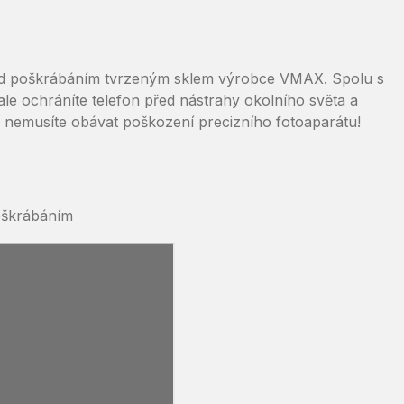
řed poškrábáním tvrzeným sklem výrobce VMAX. Spolu s
le ochráníte telefon před nástrahy okolního světa a
e nemusíte obávat poškození precizního fotoaparátu!
oškrábáním