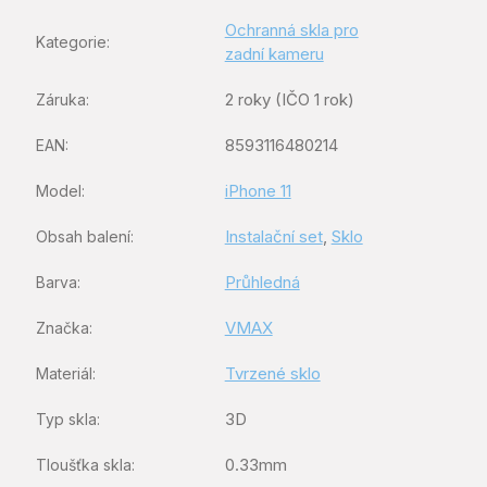
Ochranná skla pro
Kategorie
:
zadní kameru
2 roky (IČO 1 rok)
Záruka
:
8593116480214
EAN
:
iPhone 11
Model
:
Instalační set
,
Sklo
Obsah balení
:
Průhledná
Barva
:
VMAX
Značka
:
Tvrzené sklo
Materiál
:
3D
Typ skla
:
0.33mm
Tloušťka skla
: