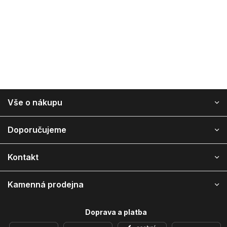
Z
Vše o nákupu
á
p
a
Doporučujeme
t
í
Kontakt
Kamenná prodejna
Doprava a platba