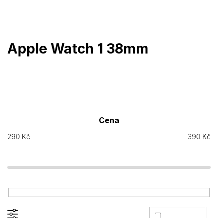
Přejít
na
obsah
Apple Watch 1 38mm
Cena
290
Kč
390
Kč