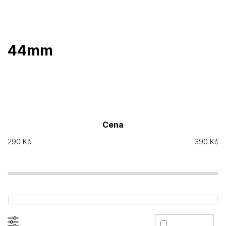
Přejít
na
obsah
44mm
Cena
290
Kč
390
Kč