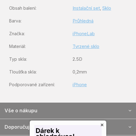
Instalační set
,
Sklo
Obsah balení
:
Průhledná
Barva
:
iPhoneLab
Značka
:
Tvrzené sklo
Materiál
:
2.5D
Typ skla
:
0,2mm
Tloušťka skla
:
iPhone
Podporované zařízení
:
Z
Vše o nákupu
á
p
×
a
Doporučujeme
t