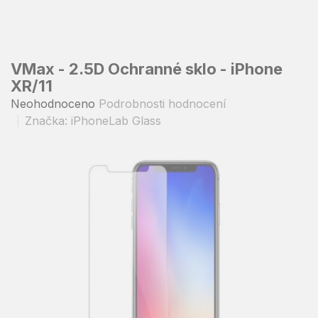
Přejít
na
obsah
VMax - 2.5D Ochranné sklo - iPhone
XR/11
Průměrné
Neohodnoceno
Podrobnosti hodnocení
hodnocení
Značka:
iPhoneLab Glass
produktu
je
0,0
z
5
hvězdiček.