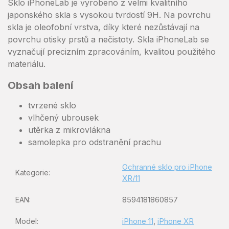
Sklo iPhoneLab je vyrobeno z velmi kvalitního
japonského skla s vysokou tvrdostí 9H. Na povrchu
skla je oleofobní vrstva, díky které nezůstávají na
povrchu otisky prstů a nečistoty. Skla iPhoneLab se
vyznačují precizním zpracováním, kvalitou použitého
materiálu.
Obsah balení
tvrzené sklo
vlhčený ubrousek
utěrka z mikrovlákna
samolepka pro odstranění prachu
Ochranné sklo pro iPhone
Kategorie
:
XR/11
8594181860857
EAN
:
iPhone 11
,
iPhone XR
Model
: