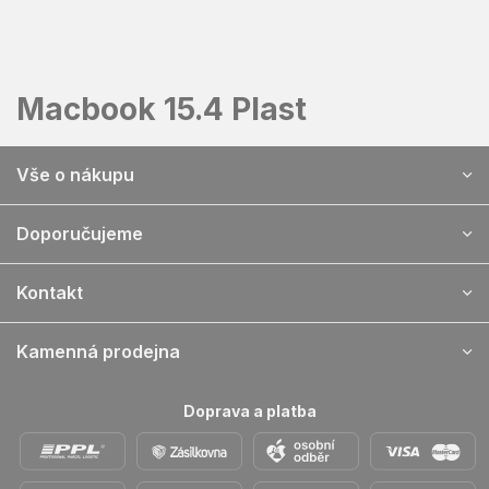
Přejít
na
obsah
Macbook 15.4 Plast
Z
Vše o nákupu
á
p
a
Doporučujeme
t
í
Kontakt
Kamenná prodejna
Doprava a platba