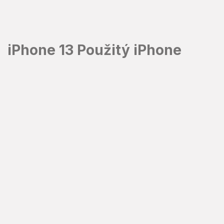
Přejít
na
obsah
iPhone 13 Použitý iPhone