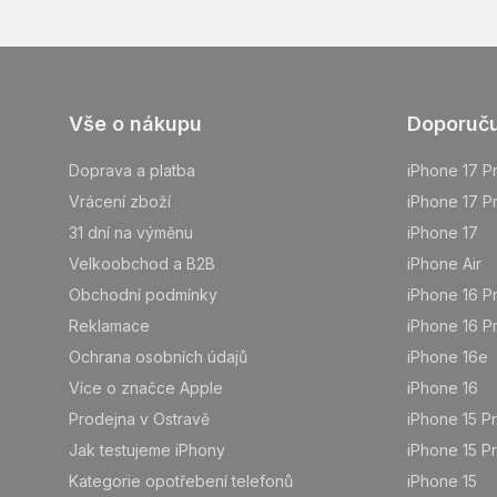
Z
Vše o nákupu
Doporuč
á
p
Doprava a platba
iPhone 17 P
a
Vrácení zboží
iPhone 17 P
t
31 dní na výměnu
iPhone 17
í
Velkoobchod a B2B
iPhone Air
Obchodní podmínky
iPhone 16 P
Reklamace
iPhone 16 P
Ochrana osobních údajů
iPhone 16e
Více o značce Apple
iPhone 16
Prodejna v Ostravě
iPhone 15 P
Jak testujeme iPhony
iPhone 15 P
Kategorie opotřebení telefonů
iPhone 15