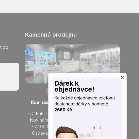
Kamenná prodejna
t po
×
Kde nás najdete
Otevřeno každý den
OC Futurum Ostrava
Po - Ne:
Novinářská 3178/6
9 - 21 hod.
702 00 Moravská
Do prodejny
Ostrava a Přívoz