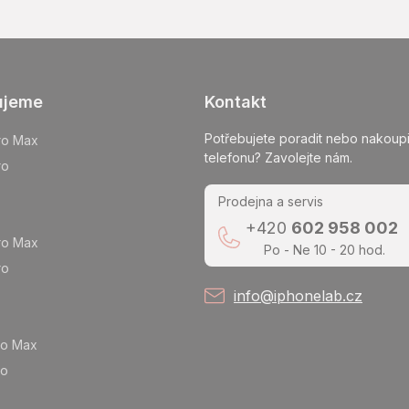
ujeme
Kontakt
Potřebujete poradit nebo nakoupi
ro Max
telefonu? Zavolejte nám.
ro
Prodejna a servis
+420
602 958 002
ro Max
Po - Ne 10 - 20 hod.
ro
info@iphonelab.cz
ro Max
ro