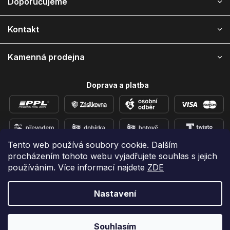
Doporučujeme
t
í
Kontakt
Kamenná prodejna
Doprava a platba
Tento web používá soubory cookie. Dalším
procházením tohoto webu vyjadřujete souhlas s jejich
Přidejte se k nám na sítích
používáním. Více informací najdete
ZDE
Nastavení
Vytvořil Shoptet
Copyright 2026
e-shop iPhoneLab.cz
. Všechna práva
Souhlasím