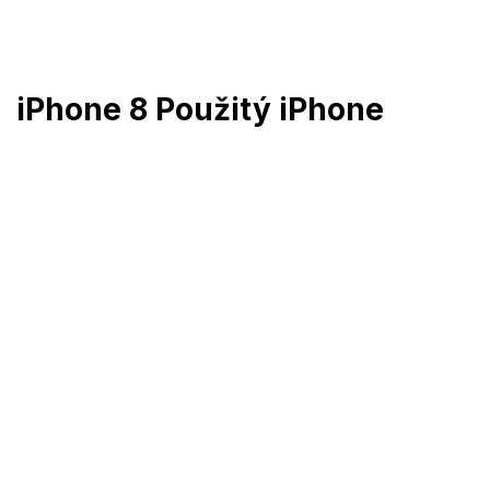
Přejít
na
obsah
iPhone 8 Použitý iPhone