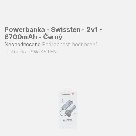
Přejít
na
obsah
Powerbanka - Swissten - 2v1 -
6700mAh - Černý
Průměrné
Neohodnoceno
Podrobnosti hodnocení
hodnocení
Značka:
SWISSTEN
produktu
je
0,0
z
5
hvězdiček.