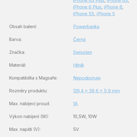
iPhone 6S Plus
,
iPhone 6S
,
iPhone 6 Plus
,
iPhone 6
,
iPhone 5S
,
iPhone 5
Powerbanka
Obsah balení
:
Černá
Barva
:
Swissten
Značka
:
Hliník
Materiál
:
Nepodporuje
Kompatibilita s Magsafe
:
126,4 x 39,6 x 5,9 mm
Rozměry produktu
:
1A
Max. nabíjecí proud
:
10,5W, 10W
Výkon nabíjení (W)
:
5V
Max. napětí (V)
: