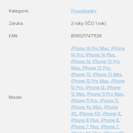
Powerbanky
Kategorie
:
2 roky (IČO 1 rok)
Záruka
:
8595217471139
EAN
:
iPhone 14 Pro Max
,
iPhone
14 Pro
,
iPhone 14 Plus
,
iPhone 14
,
iPhone 13 Pro
Max
,
iPhone 13 Pro
,
iPhone 13
,
iPhone 13 Mini
,
iPhone 12 Pro Max
,
iPhone
12 Pro
,
iPhone 12
,
iPhone
12 Mini
,
iPhone 11 Pro Max
,
Model
:
iPhone 11 Pro
,
iPhone 11
,
iPhone Xs Max
,
iPhone
XS
,
iPhone XR
,
iPhone X
,
iPhone 8 Plus
,
iPhone 8
,
iPhone 7 Plus
,
iPhone 7
,