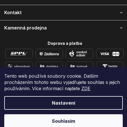
t
í
Kontakt
Kamenná prodejna
Doprava a platba
Tento web používá soubory cookie. Dalším
procházením tohoto webu vyjadřujete souhlas s jejich
Přidejte se k nám na sítích
používáním. Více informací najdete
ZDE
Nastavení
Vytvořil Shoptet
Copyright 2026
e-shop iPhoneLab.cz
. Všechna práva
Souhlasím
vyhrazena.