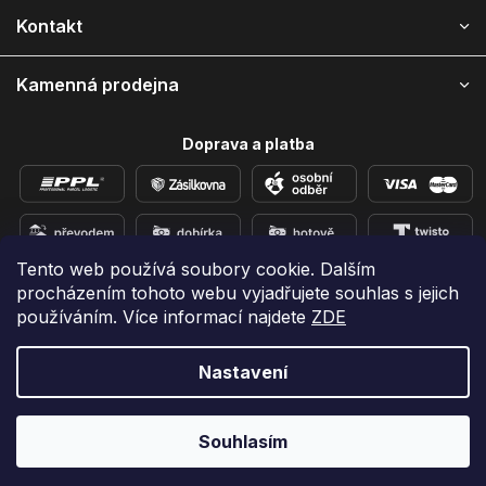
í
Kontakt
Kamenná prodejna
Doprava a platba
Tento web používá soubory cookie. Dalším
procházením tohoto webu vyjadřujete souhlas s jejich
Přidejte se k nám na sítích
používáním. Více informací najdete
ZDE
Nastavení
Vytvořil Shoptet
Copyright 2026
e-shop iPhoneLab.cz
. Všechna práva
Souhlasím
vyhrazena.