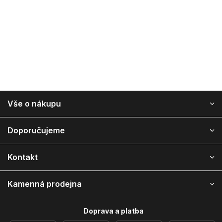
Z
Vše o nákupu
á
p
a
Doporučujeme
t
í
Kontakt
Kamenná prodejna
Doprava a platba