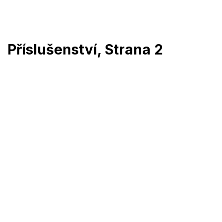
Přejít
na
obsah
Příslušenství
, Strana 2