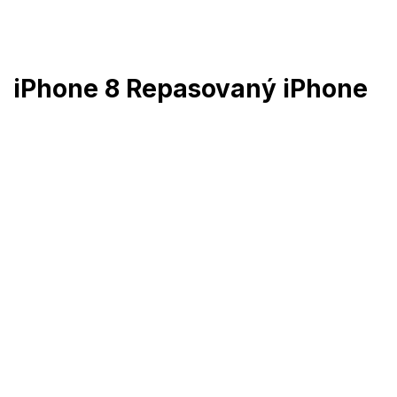
Přejít
na
obsah
iPhone 8 Repasovaný iPhone