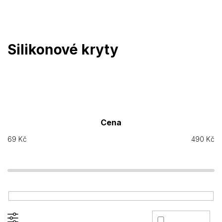
Přejít
na
obsah
Silikonové kryty
Cena
69
Kč
490
Kč