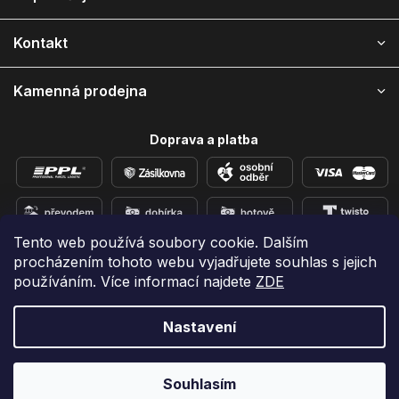
t
í
Kontakt
Kamenná prodejna
Doprava a platba
Tento web používá soubory cookie. Dalším
procházením tohoto webu vyjadřujete souhlas s jejich
Přidejte se k nám na sítích
používáním. Více informací najdete
ZDE
Nastavení
Vytvořil Shoptet
Copyright 2026
e-shop iPhoneLab.cz
. Všechna práva
Souhlasím