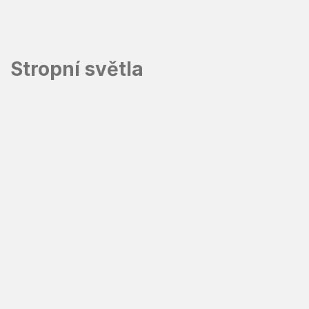
Přejít
na
obsah
Stropní světla