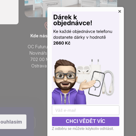
×
Kde nás najdete
Otevřeno každý den
OC Futurum Ostrava
Po - Ne:
Novinářská 3178/6
9 - 21 hod.
702 00 Moravská
Do prodejny
Ostrava a Přívoz
Přidejte se k nám na sítích
ouhlasím
CHCI VĚDĚT VÍC
Z odběru se můžete kdykoliv odhlásit.