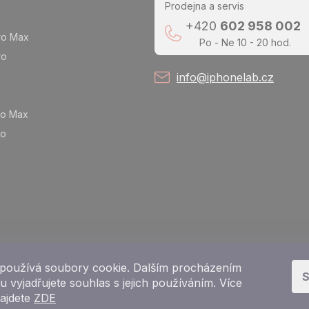
Prodejna a servis
+420
602 958 002
ro Max
Po - Ne 10 - 20 hod.
ro
info@iphonelab.cz
ro Max
ro
používá soubory cookie. Dalším procházením
S
 vyjadřujete souhlas s jejich používáním. Více
najdete
ZDE