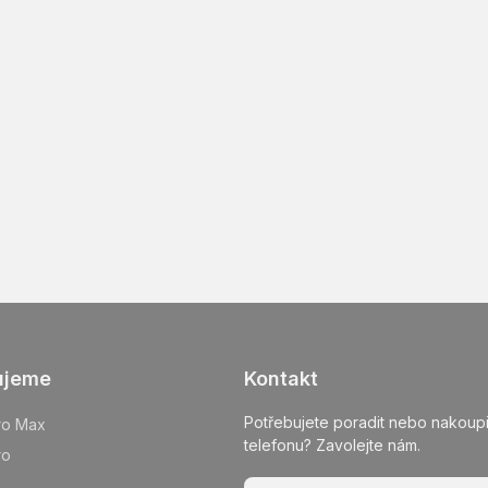
ujeme
Kontakt
Potřebujete poradit nebo nakoupi
ro Max
telefonu? Zavolejte nám.
ro