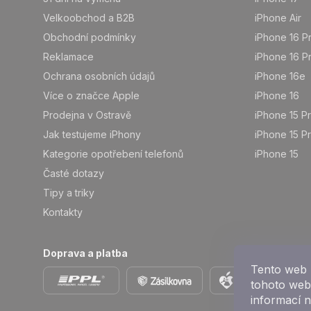
í
Velkoobchod a B2B
iPhone Air
Obchodní podmínky
iPhone 16 P
Reklamace
iPhone 16 P
Ochrana osobních údajů
iPhone 16e
Více o značce Apple
iPhone 16
Prodejna v Ostravě
iPhone 15 P
Jak testujeme iPhony
iPhone 15 P
Kategorie opotřebení telefonů
iPhone 15
Časté dotazy
Tipy a triky
Kontakty
Doprava a platba
Tento web 
tohoto webu
informací 