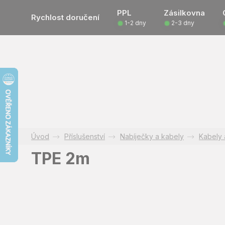
Přejít
PPL
Zásilkovna
na
Rychlost doručení
1-2 dny
2-3 dny
obsah
Příslušenství
Nabíječky a kabely
Kabely 
TPE 2m