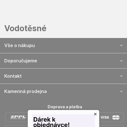
Přejít
na
obsah
Vodotěsné
Z
Vše o nákupu
á
p
a
Doporučujeme
t
í
Kontakt
Kamenná prodejna
Doprava a platba
×