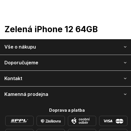
Přejít
na
obsah
Zelená iPhone 12 64GB
Z
Vše o nákupu
á
p
a
Doporučujeme
t
í
Kontakt
Kamenná prodejna
Doprava a platba