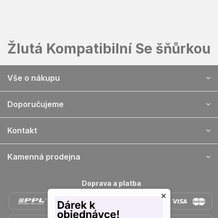
Přejít
na
obsah
Žlutá Kompatibilní Se šňůrkou
Z
Vše o nákupu
á
p
a
Doporučujeme
t
í
Kontakt
Kamenná prodejna
Doprava a platba
×