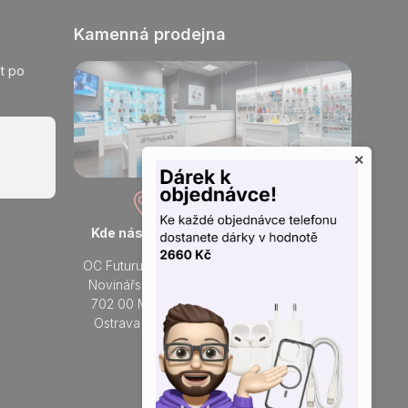
Kamenná prodejna
t po
×
Kde nás najdete
Otevřeno každý den
OC Futurum Ostrava
Po - Ne:
Novinářská 3178/6
9 - 21 hod.
702 00 Moravská
Do prodejny
Ostrava a Přívoz