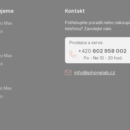
ujeme
Kontakt
Potřebujete poradit nebo nakoupi
ro Max
telefonu? Zavolejte nám.
ro
Prodejna a servis
+420
602 958 002
ro Max
Po - Ne 10 - 20 hod.
ro
info@iphonelab.cz
ro Max
ro