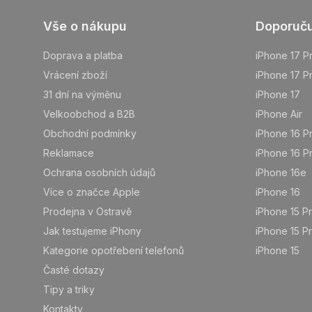
Z
Vše o nákupu
Doporuč
á
p
Doprava a platba
iPhone 17 P
a
Vrácení zboží
iPhone 17 P
t
31 dní na výměnu
iPhone 17
í
Velkoobchod a B2B
iPhone Air
Obchodní podmínky
iPhone 16 P
Reklamace
iPhone 16 P
Ochrana osobních údajů
iPhone 16e
Více o značce Apple
iPhone 16
Prodejna v Ostravě
iPhone 15 P
Jak testujeme iPhony
iPhone 15 P
Kategorie opotřebení telefonů
iPhone 15
Časté dotazy
Tipy a triky
Kontakty