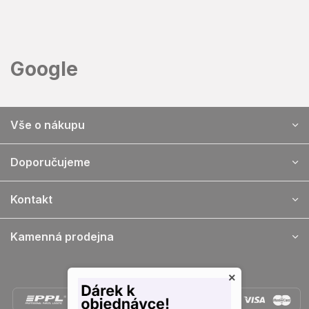
Přejít
na
obsah
Google
Z
Vše o nákupu
á
p
a
Doporučujeme
t
í
Kontakt
Kamenná prodejna
Doprava a platba
×